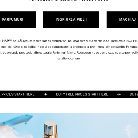
PARFUMURI
INGRIJIREA PIELII
MACHIAJ
ul
HAPPY
de 30% reducere este valabil exclusiv online, doar astazi, 20 martie 2025, intre orele 8:00-14:
mari de 199 lei si se aplica in cosul de cumparaturi la produsele la pret intreg, din categoriile Parfumur
elii, cu exceptia produselor din categoria Parfumuri Niche. Reducerea nu se cumuleaza cu alte promotii di
cu alte vouchere.
 PRICES START HERE
DUTY FREE PRICES START HERE
DUTY 