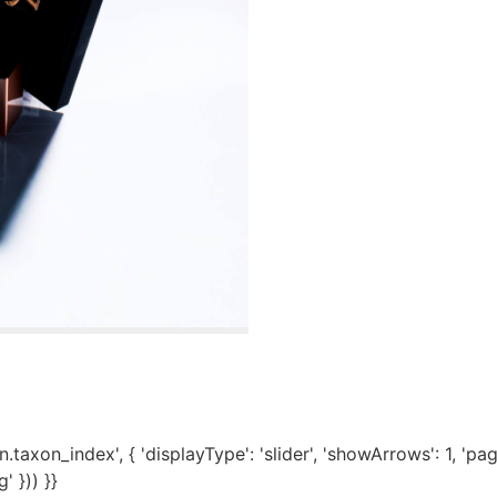
axon_index', { 'displayType': 'slider', 'showArrows': 1, 'paginat
 })) }}