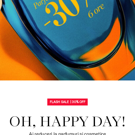
FLASH SALE | 30% OFF
OH, HAPPY DAY!
Ai reduceri la parfumuri si cosmetice