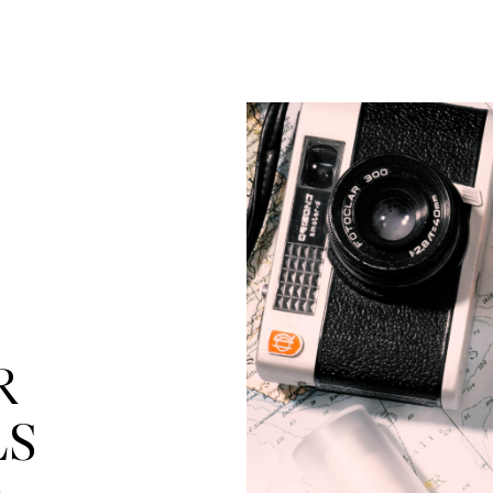
 

LS
a