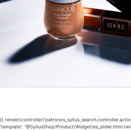
{{ render(controller('patronos_sylius_search.controller.action.t
'template': '@SyliusShop/Product/Widget/es_slider.html.twig'