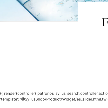
{{ render(controller('patronos_sylius_search.controller.action.t
'template': '@SyliusShop/Product/Widget/es_slider.html.twig'