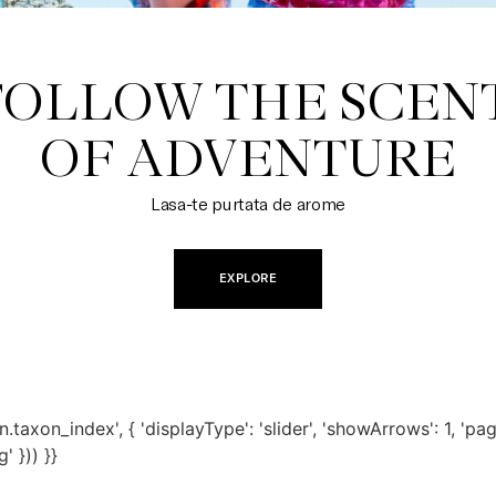
FOLLOW THE SCENT
OF ADVENTURE
Lasa-te purtata de arome
EXPLORE
axon_index', { 'displayType': 'slider', 'showArrows': 1, 'paginat
 })) }}