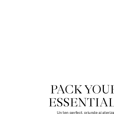
PACK YOUR
ESSENTIA
Un ten perfect, oriunde ai ateriz