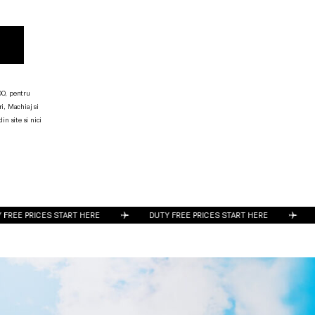
00, pentru
i, Machiaj si
n site si nici
FREE PRICES START HERE
DUTY FREE PRICES START HERE