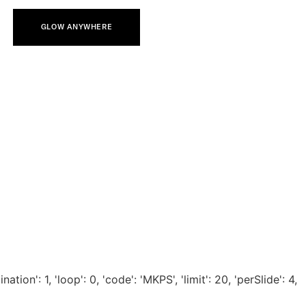
GLOW ANYWHERE
ion': 1, 'loop': 0, 'code': 'MKPS', 'limit': 20, 'perSlide': 4,