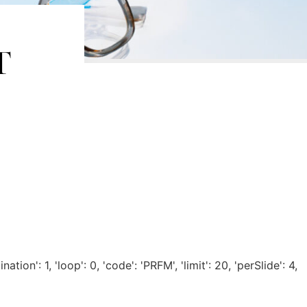
 
ion': 1, 'loop': 0, 'code': 'PRFM', 'limit': 20, 'perSlide': 4,