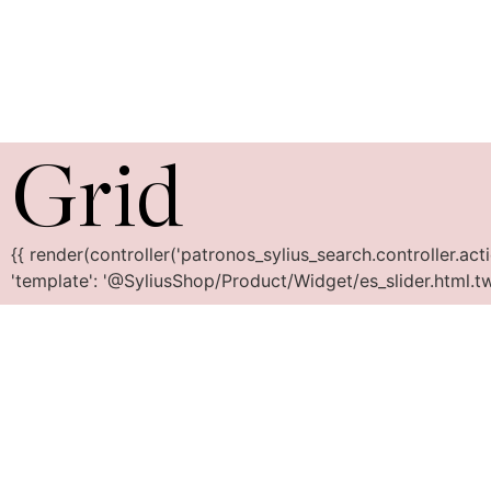
Grid
{{ render(controller('patronos_sylius_search.controller.action.
'template': '@SyliusShop/Product/Widget/es_slider.html.twi