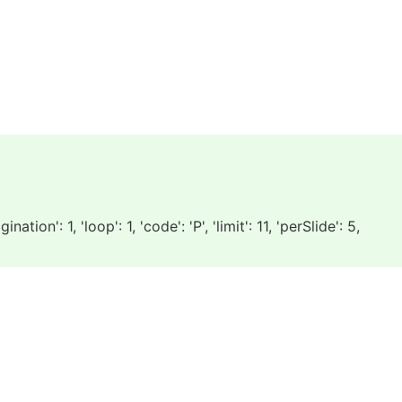
on': 1, 'loop': 1, 'code': 'P', 'limit': 11, 'perSlide': 5,