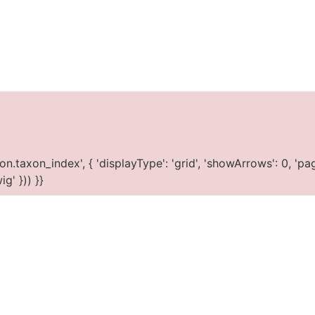
taxon_index', { 'displayType': 'grid', 'showArrows': 0, 'paginati
g' })) }}