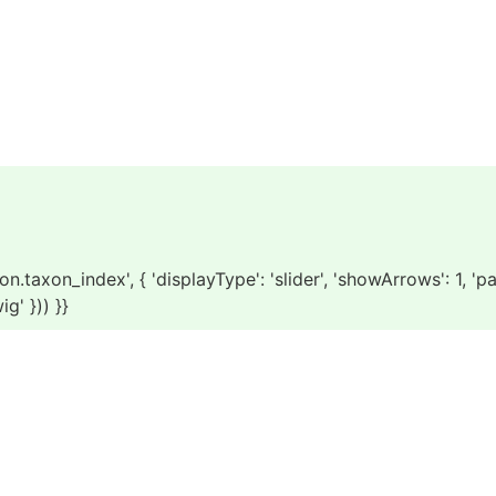
axon_index', { 'displayType': 'slider', 'showArrows': 1, 'paginati
g' })) }}