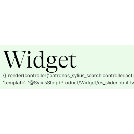
Widget
{{ render(controller('patronos_sylius_search.controller.action.t
'template': '@SyliusShop/Product/Widget/es_slider.html.twi