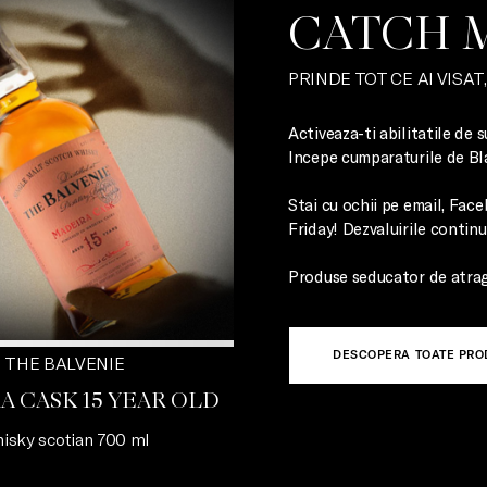
CATCH M
PRINDE TOT CE AI VISAT
Activeaza-ti abilitatile d
Incepe cumparaturile de Bla
Stai cu ochii pe email, Fac
Friday! Dezvaluirile continua
Produse seducator de atrag
DESCOPERA TOATE PRO
THE BALVENIE
A CASK 15 YEAR OLD
isky scotian 700 ml